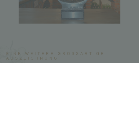
EINE WEITERE GROSSARTIGE A
USZEICHNUNG
Wir sind Sieger beim
Regionalitätspreis
Klicke HIER um das Video
anzusehen