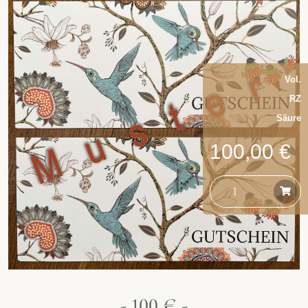
Vol.
RZ
Säure
100,00 €
- 100 € -