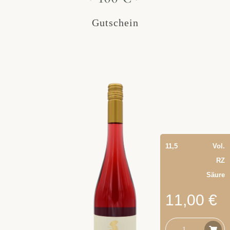
Gutschein
11,5
Vol.
RZ
Säure
11,00 €