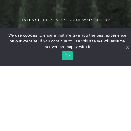
DATENSCHUTZ
IMPRESSUM
WARENKORB
We use cookies to ensure that we give you the best experience
on our website. If you continue to use this site we will assume
that you are happy with it.
Ok
Telefonnummer
Thomas 0043-664/4513945
Margaretha 0043-664/1749617
Katrin 0043-664/8637733