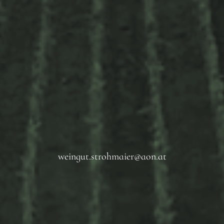
weingut.strohmaier@aon.at