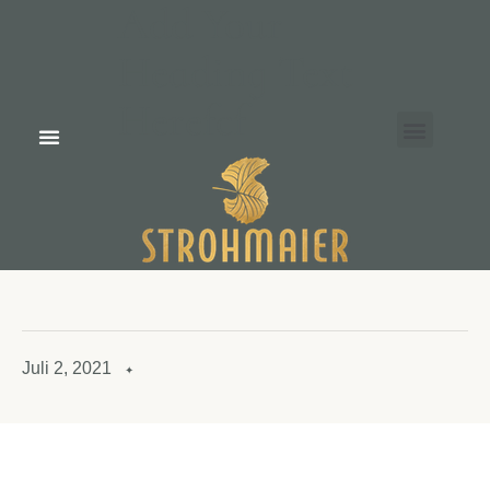
Add Your
Heading Text
Herefcf
Juli 2, 2021
✦